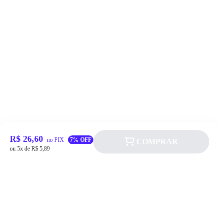
R$ 26,60
no PIX
7% OFF
COMPRAR
ou 5x de R$ 5,89
Siga a Allever nas redes sociais!