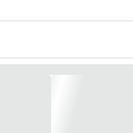
e durável, DuPont™ Tychem® 2000, utiliza a força de DuPont™ Tyvek®, tec
00 é usado para proteção contra respingos em uma variedade de ambiente indus
 - Vários segmentos interligados são costurados em torno das bordas do materia
 ajuste mais apertado ao pulso. - Abertura com elástico para ajuste mais apert