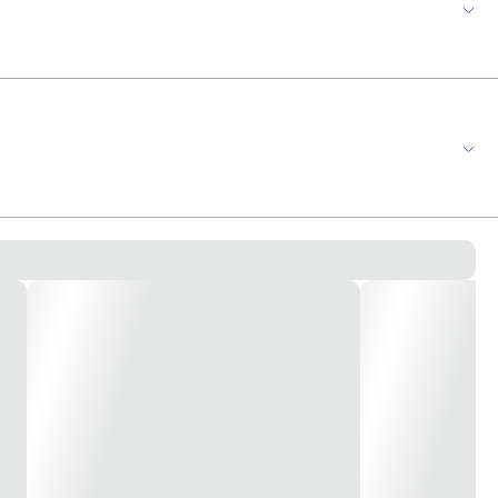
ido e um revestimento de polietileno. Tychem® 2000 tecido proporciona
trial, como refino de petróleo, produção de celulose e papel,
l de vestuário para criar uma costura forte, resistente à tensão - Capuz
ado ao tornozelo * Imagem meramente ilustrativas