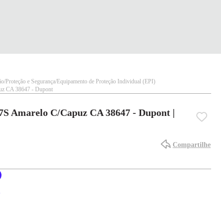
ão
Proteção e Segurança
Equipamento de Proteção Individual (EPI)
z CA 38647 - Dupont
 Amarelo C/Capuz CA 38647 - Dupont |
Compartilhe
X