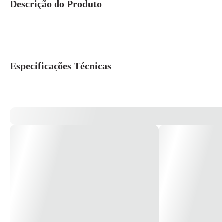
Descrição do Produto
Macacão Tychem QC127S Amarelo C/Capuz CA 38647 - Dupont Tecido leve 
pelo menos 30 minutos de proteção contra 42 ameaças químicas. Tychem® 20
processamento de alimentos, processamento químico e indústria farmacêutica.
Especificações Técnicas
anexo com elástico em torno da face de abertura - Punhos com elástico para
Tamanho
G