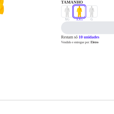
TAMANHO
Cartão de
XG
XXG
G
Crédito
Restam só
10 unidades
Vendido e entregue por:
Eletro