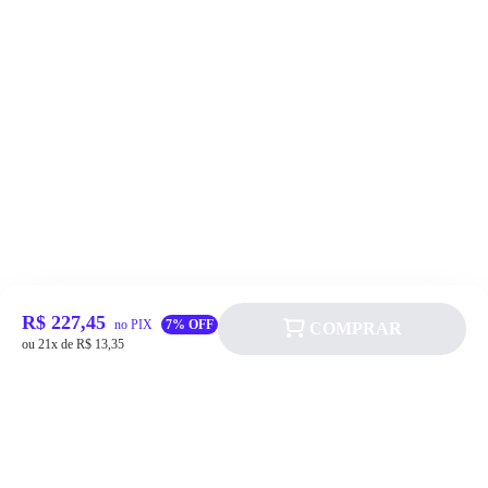
R$ 227,45
no PIX
7% OFF
COMPRAR
ou 21x de R$ 13,35
Siga a Allever nas redes sociais!