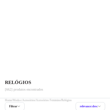
RELÓGIOS
[662] produtos encontrados
Home
Moda e Acessórios
Acessórios Feminino
Relógios
Filtrar
relevance:desc