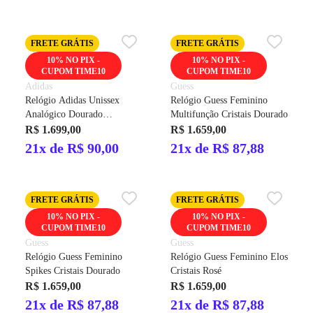
FRETE GRÁTIS
FRETE GRÁTIS
10% NO PIX -
10% NO PIX -
CUPOM TIME10
CUPOM TIME10
Adidas
Guess
Relógio Adidas Unissex
Relógio Guess Feminino
Analógico Dourado
Multifunção Cristais Dourado
AOFH23002
R$ 1.699,00
R$ 1.659,00
21x de R$ 90,00
21x de R$ 87,88
FRETE GRÁTIS
FRETE GRÁTIS
10% NO PIX -
10% NO PIX -
CUPOM TIME10
CUPOM TIME10
Guess
Guess
Relógio Guess Feminino
Relógio Guess Feminino Elos
Spikes Cristais Dourado
Cristais Rosé
R$ 1.659,00
R$ 1.659,00
21x de R$ 87,88
21x de R$ 87,88