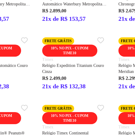
ry Metropolitan
Automático Waterbury Metropolitan
Chronog
Couro Prata
R$ 2.899,00
R$ 2.67
3,57
21x de R$ 153,57
21x de
FRETE GRÁTIS
FRETE 
 CUPOM
10% NO PIX - CUPOM
10%
TIME10
Timex
Timex
utomático Couro
Relógio Expedition Titanium Couro
Relógio 
Cinza
Meridia
R$ 2.499,00
R$ 2.29
2,38
21x de R$ 132,38
21x de
FRETE GRÁTIS
FRETE 
 CUPOM
10% NO PIX - CUPOM
10%
TIME10
Timex
Timex
lin® Peanuts®
Relógio Timex Continental
Relógio 