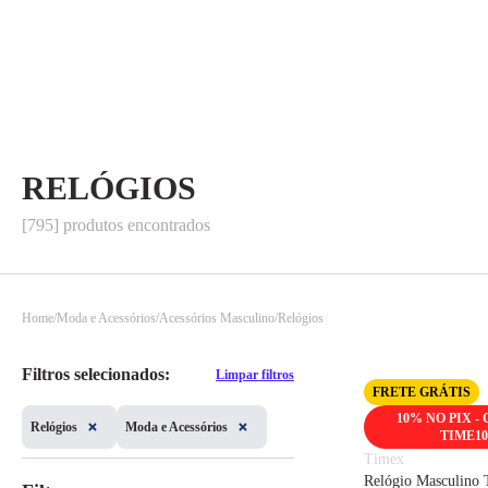
RELÓGIOS
[795] produtos encontrados
Home
Moda e Acessórios
Acessórios Masculino
Relógios
Filtros selecionados:
Limpar filtros
FRETE GRÁTIS
10% NO PIX -
Relógios
Moda e Acessórios
TIME10
Timex
Relógio Masculino