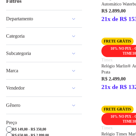
Filtros
Automático Waterbu
Couro Prata
R$ 2.899,00
21x de R$ 15
Departamento
Moda e Acessórios
Categoria
FRETE GRÁTIS
Acessórios Masculino
10% NO PIX -
Subcategoria
TIME10
Acessórios Feminino
Timex
Relógios
Relógio Marlin® A
Marca
Prata
R$ 2.499,00
Seculus
21x de R$ 13
Vendedor
Mondaine
Speedo
Seculus
Adidas
Gênero
Mondaine
Timex
FRETE GRÁTIS
E-Time
Guess
10% NO PIX -
Masculino
TIME10
Preço
Unissex
Timex
R$ 149,00 - R$ 350,00
Relógio Timex Mar
R$ 650,00 - R$ 2.899,00