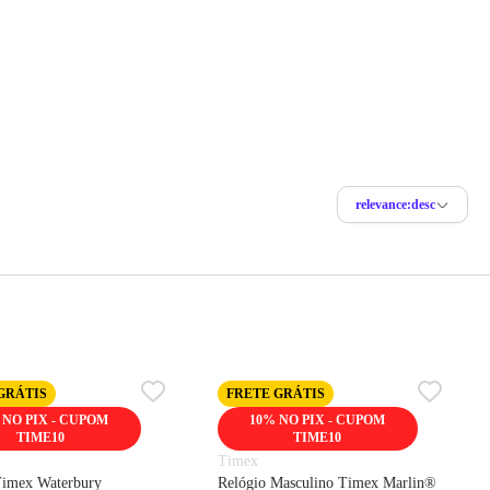
relevance:desc
GRÁTIS
FRETE GRÁTIS
 NO PIX - CUPOM
10% NO PIX - CUPOM
TIME10
TIME10
Timex
Timex Waterbury
Relógio Masculino Timex Marlin®