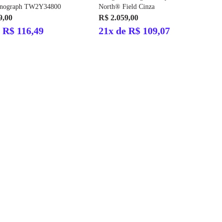
onograph TW2Y34800
North® Field Cinza
9,00
R$ 2.059,00
 R$ 116,49
21x de R$ 109,07