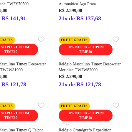
raph TW2Y70500
Automático Aço Prata
9,00
R$ 2.599,00
 R$ 141,91
21x de R$ 137,68
GRÁTIS
FRETE GRÁTIS
 NO PIX - CUPOM
10% NO PIX - CUPOM
TIME10
TIME10
Timex
Masculino Timex Deepwater
Relógio Masculino Timex Deepwater
n TW2W81900
Meridian TW2W82000
9,00
R$ 2.299,00
 R$ 121,78
21x de R$ 121,78
GRÁTIS
FRETE GRÁTIS
 NO PIX - CUPOM
10% NO PIX - CUPOM
TIME10
TIME10
Timex
Masculino Timex Q Falcon
Relógio Cronógrafo Expedition