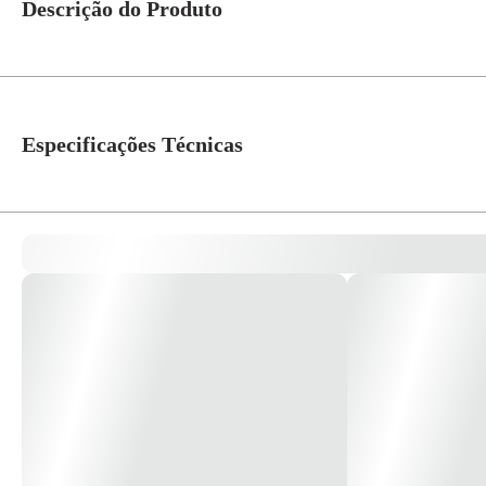
Descrição do Produto
Modulo Interruptor Predial . Com Acionamento de Tecla Simples. Tecla c
Especificações Técnicas
Cor
Branco
Linha
Zeffia