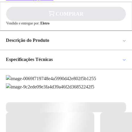
COMPRAR
Vendido e entregue por:
Eletro
✕
pagamento
Descrição do Produto
R$ 2,57
no PIX
Módulo Cego Com Pré Corte Com 2 Peças Branco Brava - Siemens
Para pagamento via PIX será gerada uma chave
e um QR Code ao finalizar o processo de
Especificações Técnicas
compra.
Pix
Cor
Branco
Linha
Brava
Cartão de
Crédito