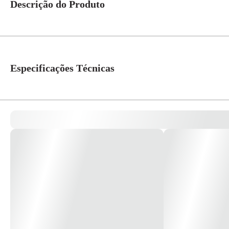
Descrição do Produto
A Pialplus é referência absoluta no mercado porque tem soluções adequadas 
gerando conforto e segurança com muita beleza e tecnologia. * Imagem mer
Especificações Técnicas
Linha
Pial Plus