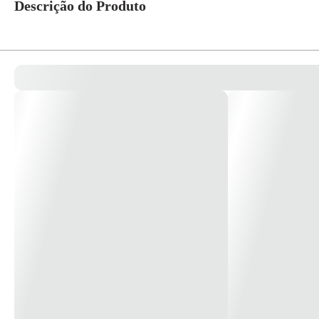
Descrição do Produto
Modulo Premium Para Movimento 2 Eixos TSXCAY21 - Schneider * Image