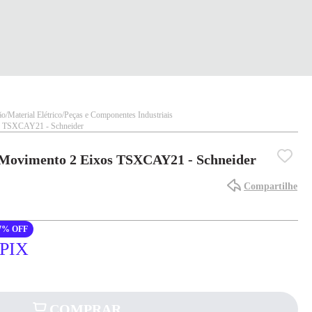
ão
Material Elétrico
Peças e Componentes Industriais
s TSXCAY21 - Schneider
Movimento 2 Eixos TSXCAY21 - Schneider
Compartilhe
7% OFF
 PIX
COMPRAR