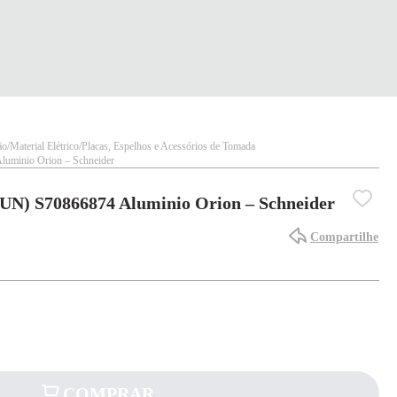
ão
Material Elétrico
Placas, Espelhos e Acessórios de Tomada
uminio Orion – Schneider
UN) S70866874 Aluminio Orion – Schneider
Compartilhe
COMPRAR