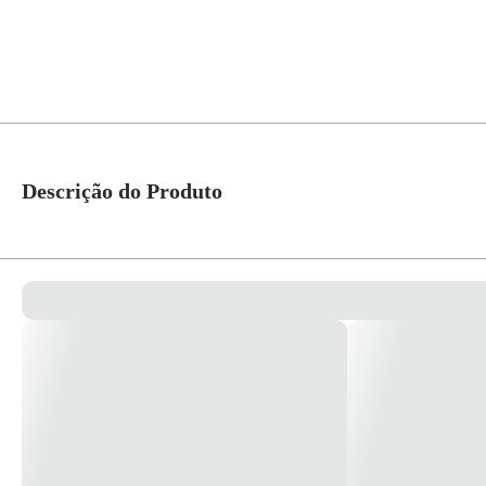
Descrição do Produto
Modulo Saida Fio 1m (2UN) S70866874 Aluminio Orion – Schneider *Ima