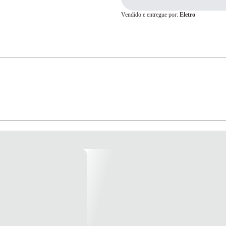
Vendido e entregue por:
Eletro
Cartão de
Crédito
gem meramente Ilustrativa*