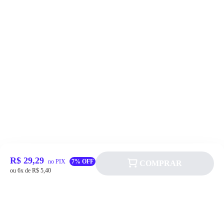
R$ 29,29
no PIX
7% OFF
COMPRAR
ou 6x de R$ 5,40
Siga a Allever nas redes sociais!