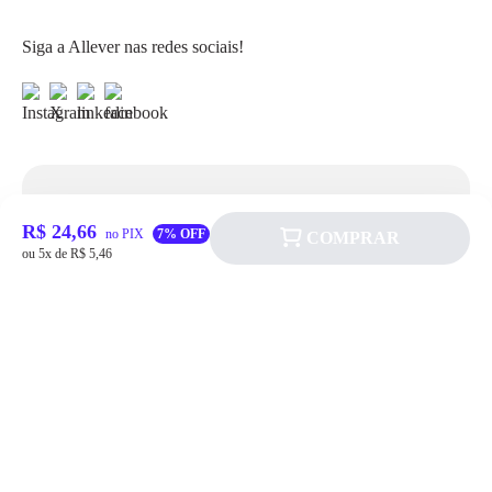
Siga a Allever nas redes sociais!
Atendimento
R$ 24,66
no PIX
7% OFF
COMPRAR
ou 5x de R$ 5,46
Fale Conosco
FAQ
Institucional
Política de pagamento
Quem somos
Prazos de Entrega
Política de Cookie
Fale conosco
Trocas e Devoluções
Política de Privacidadede Uso
(11) 4200-0010