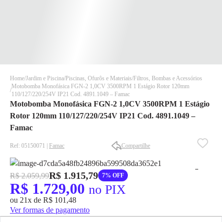
Home
Jardim e Piscina
Piscinas, Ofurôs e Materiais
Filtros, Bombas e Acessórios
Motobomba Monofásica FGN-2 1,0CV 3500RPM 1 Estágio Rotor 120mm
110/127/220/254V IP21 Cod. 4891.1049 – Famac
Motobomba Monofásica FGN-2 1,0CV 3500RPM 1 Estágio
Rotor 120mm 110/127/220/254V IP21 Cod. 4891.1049 –
Famac
Ref: 05150071 |
Famac
Compartilhe
✕
✕
✕
DISPONÍVEL APENAS PARA CPF
R$ 1.915,79
R$ 2.059,99
7% OFF
R$ 1.729,00
no PIX
Na Eletrotrafo sua compra já vem com o imposto pago, e você
não precisa se preocupar em pagar o imposto de importação
ou 21x de R$ 101,48
quando seu pedido chegar, você ainda conta com a devolução
Ver formas de pagamento
grátis em até 7 dias.