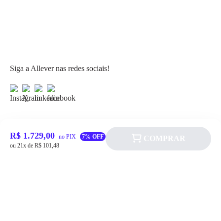
Siga a Allever nas redes sociais!
R$ 1.729,00
no PIX
7% OFF
COMPRAR
Atendimento
ou 21x de R$ 101,48
Fale Conosco
FAQ
Institucional
Política de pagamento
Quem somos