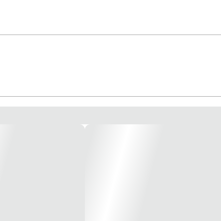
220V IP21 P/ Hidromassagem Cod. 4141.1052 – Famac Motobomba centrífuga 
tegoria: SUPERFÍCIE Grupo: MONO ESTAGIO HORIZONTAL Tipo de rotor: SE
o rotor (mm): 107,5 Quantidade de estágios: 1 Passagem máx. de sólidos (mm)