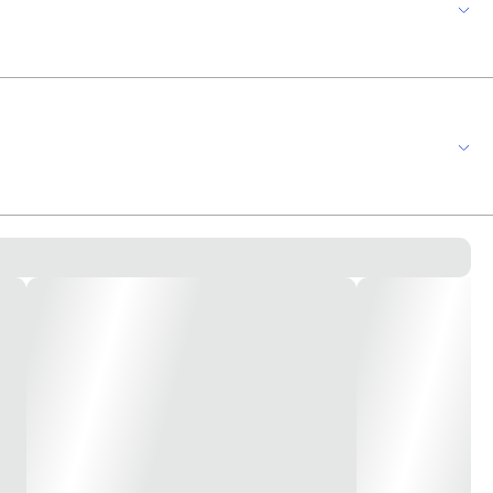
monoestágio de eixo horizontal Aplicações gerais: Banheiras de
MI ABERTO Potência (cv): 1,0 Frequência (Hz): 60 Velocidade de
: 0 Limite operacional (m³/h): 3.03 a 12.48 Limite operacional (mca):