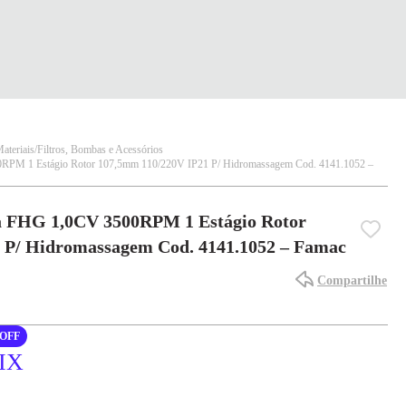
ateriais
Filtros, Bombas e Acessórios
PM 1 Estágio Rotor 107,5mm 110/220V IP21 P/ Hidromassagem Cod. 4141.1052 –
 FHG 1,0CV 3500RPM 1 Estágio Rotor
 P/ Hidromassagem Cod. 4141.1052 – Famac
Compartilhe
OFF
PIX