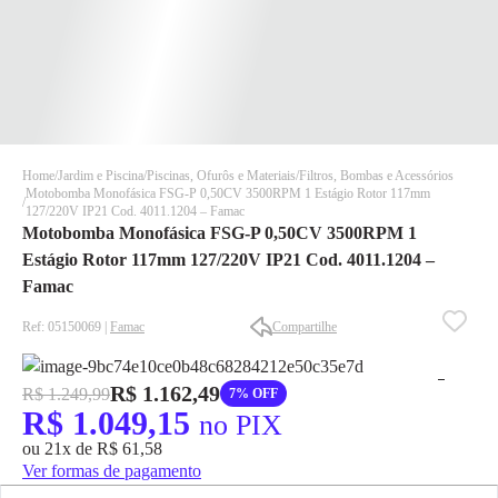
Home
Jardim e Piscina
Piscinas, Ofurôs e Materiais
Filtros, Bombas e Acessórios
Motobomba Monofásica FSG-P 0,50CV 3500RPM 1 Estágio Rotor 117mm
127/220V IP21 Cod. 4011.1204 – Famac
Motobomba Monofásica FSG-P 0,50CV 3500RPM 1
Estágio Rotor 117mm 127/220V IP21 Cod. 4011.1204 –
Famac
Ref: 05150069 |
Famac
Compartilhe
✕
✕
✕
DISPONÍVEL APENAS PARA CPF
R$ 1.162,49
R$ 1.249,99
7% OFF
R$ 1.049,15
no PIX
Na Eletrotrafo sua compra já vem com o imposto pago, e você
não precisa se preocupar em pagar o imposto de importação
ou 21x de R$ 61,58
quando seu pedido chegar, você ainda conta com a devolução
Ver formas de pagamento
grátis em até 7 dias.