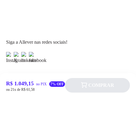
Siga a Allever nas redes sociais!
R$ 1.049,15
no PIX
7% OFF
COMPRAR
Atendimento
ou 21x de R$ 61,58
Fale Conosco
FAQ
Institucional
Política de pagamento
Quem somos