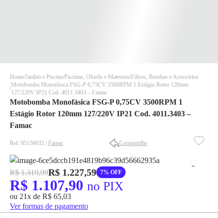
Home
Jardim e Piscina
Piscinas, Ofurôs e Materiais
Filtros, Bombas e Acessórios
Motobomba Monofásica FSG-P 0,75CV 3500RPM 1 Estágio Rotor 120mm
127/220V IP21 Cod. 4011.3403 – Famac
Motobomba Monofásica FSG-P 0,75CV 3500RPM 1
Estágio Rotor 120mm 127/220V IP21 Cod. 4011.3403 –
Famac
Ref: 05150032 |
Famac
Compartilhe
✕
✕
✕
DISPONÍVEL APENAS PARA CPF
R$ 1.227,59
R$ 1.319,99
7% OFF
R$ 1.107,90
no PIX
Na Eletrotrafo sua compra já vem com o imposto pago, e você
não precisa se preocupar em pagar o imposto de importação
ou 21x de R$ 65,03
quando seu pedido chegar, você ainda conta com a devolução
Ver formas de pagamento
grátis em até 7 dias.