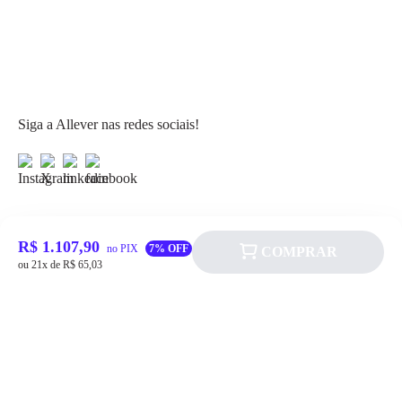
Siga a Allever nas redes sociais!
R$ 1.107,90
no PIX
7% OFF
COMPRAR
Atendimento
ou 21x de R$ 65,03
Fale Conosco
FAQ
Institucional
Política de pagamento
Quem somos