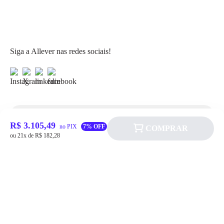
Siga a Allever nas redes sociais!
R$ 3.105,49
Atendimento
no PIX
7% OFF
COMPRAR
ou 21x de R$ 182,28
Fale Conosco
FAQ
Institucional
Política de pagamento
Quem somos
Prazos de Entrega
Política de Cookie
Fale conosco