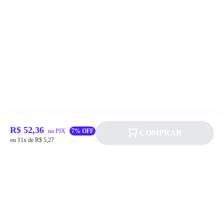
R$ 52,36
no PIX
7% OFF
COMPRAR
ou 11x de R$ 5,27
Siga a Allever nas redes sociais!