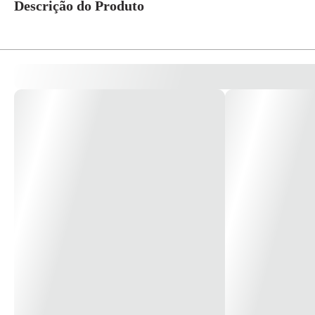
Descrição do Produto
Óculos De Segurança Pro-Vision Ambar - Carbografite Hastes Fixas Com Pr
Ultravioleta. *Imagem Meramente Ilustrativa