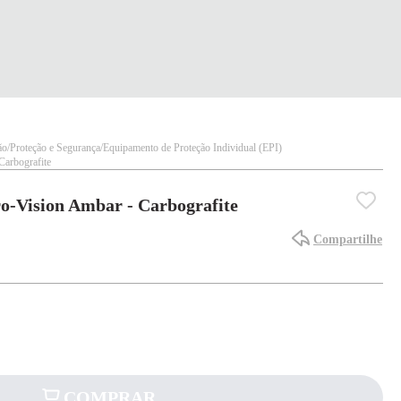
ão
Proteção e Segurança
Equipamento de Proteção Individual (EPI)
Carbografite
o-Vision Ambar - Carbografite
Compartilhe
COMPRAR