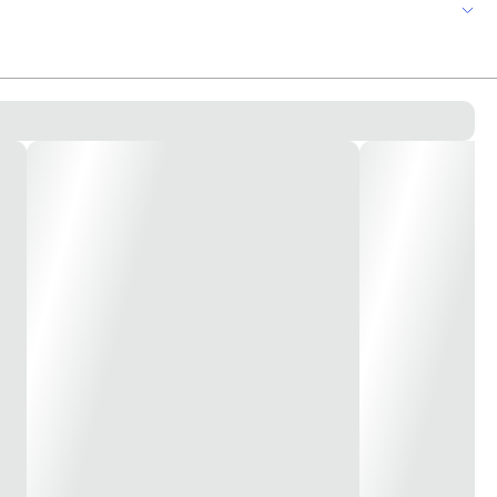
eposição Em Óculos De Grau. Orifícios Para Cordão. Filtra 99,9%