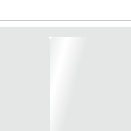
oteção Lateral Ventilada. Lente Única De Duropolicarbonato. Permite A Sobr