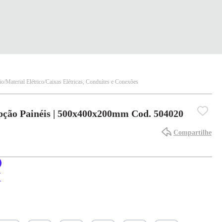
ão
Material Elétrico
Caixas Elétricas, Conduítes e Conexões
pção Painéis | 500x400x200mm Cod. 504020
Compartilhe
X