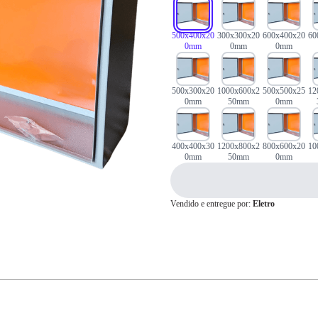
500x400x20
300x300x20
600x400x20
60
0mm
0mm
0mm
Cartão de
Crédito
500x300x20
1000x600x2
500x500x25
12
0mm
50mm
0mm
400x400x30
1200x800x2
800x600x20
10
0mm
50mm
0mm
Vendido e entregue por:
Eletro