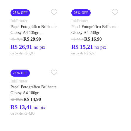
25% OFF
26% OFF
InkPrinter
InkPrinter
Papel Fotográfico Brilhante
Papel Fotográfico Brilhante
Glossy A4 135gr
Glossy A4 230gr
(ADESIVO)
R$ 29,90
R$ 16,90
R$ 39,90
R$ 22,90
R$ 26,91
R$ 15,21
no pix
no pix
ou 5x de R$ 5,98
ou 3x de R$ 5,63
25% OFF
InkPrinter
Papel Fotográfico Brilhante
Glossy A4 180gr
R$ 14,90
R$ 19,90
R$ 13,41
no pix
ou 3x de R$ 4,96