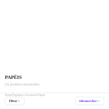
PAPÉIS
[3] produtos encontrados
Home
Papelaria e Escritório
Papéis
Filtrar
relevance:desc