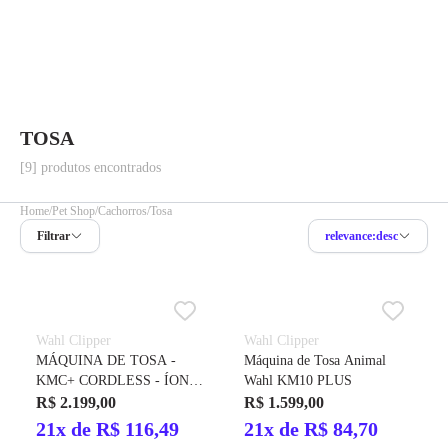
TOSA
[9] produtos encontrados
Home
Pet Shop
Cachorros
Tosa
Filtrar
relevance:desc
Wahl Clipper
Wahl Clipper
MÁQUINA DE TOSA -
Máquina de Tosa Animal
KMC+ CORDLESS - ÍONS
Wahl KM10 PLUS
DE LÍTIO
R$ 2.199,00
R$ 1.599,00
21x de R$ 116,49
21x de R$ 84,70