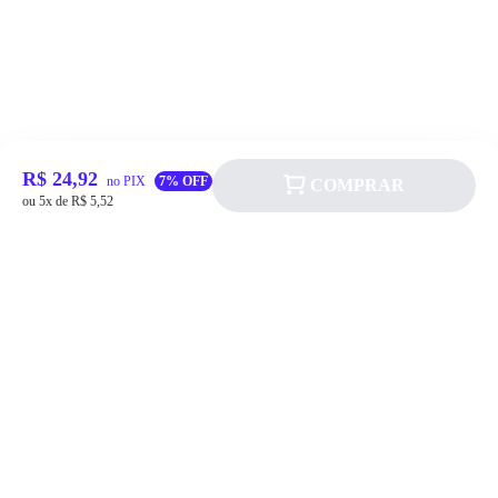
R$ 24,92
no PIX
7% OFF
COMPRAR
ou 5x de R$ 5,52
Siga a Allever nas redes sociais!