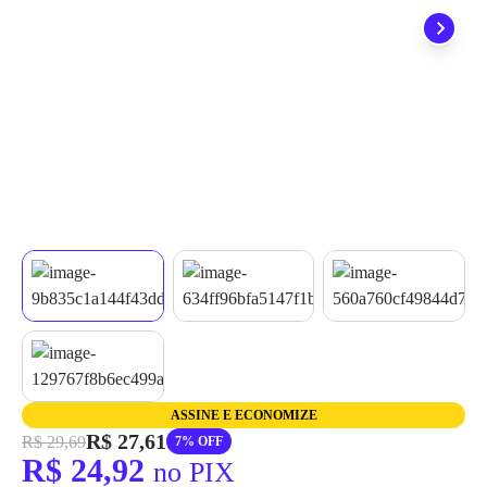
quando seu pedido chegar, você ainda conta com a devolução
grátis em até 7 dias.
ASSINE E ECONOMIZE
R$ 27,61
R$ 29,69
7% OFF
R$ 24,92
no PIX