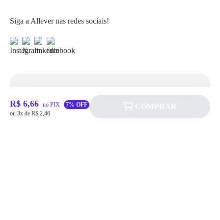
Siga a Allever nas redes sociais!
Atendimento
R$ 6,66
no PIX
7% OFF
COMPRAR
ou 3x de R$ 2,46
Fale Conosco
FAQ
Institucional
Política de pagamento
Quem somos
Prazos de Entrega
Política de Cookie
Fale conosco
Trocas e Devoluções
Política de Privacidadede Uso
(11) 4200-0010