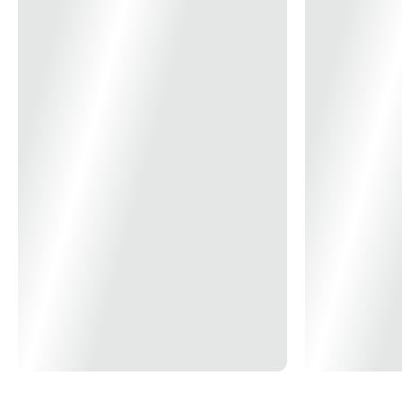
POLISHOP!<strong>Funcionalidades</strong>• Design prático;•
Nylon e Silicone de alta qualidade: suporta até 210°C;• Cabo com
alça para pendurar;• Resistente e pode ir à lava-louças.
Cor
Azul e Preto