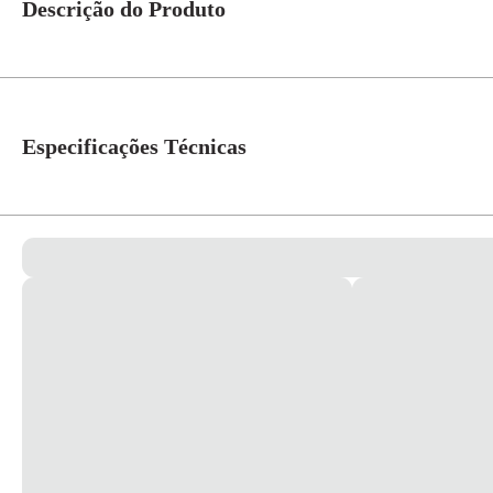
Descrição do Produto
Pino pezzi junção fêmea 2P+T REF.1096-2 PT 10a O melhor e mais eficient
Especificações Técnicas
Cor
Preto
Atribuição
Residencial