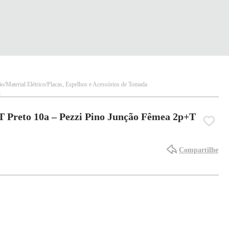
ão
Material Elétrico
Placas, Espelhos e Acessórios de Tomada
i
 Preto 10a – Pezzi Pino Junção Fêmea 2p+T
Compartilhe