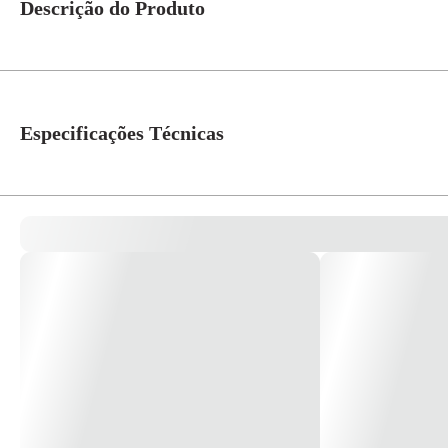
Descrição do Produto
Características da linha: Produzido em material termoplástico de alto dese
engates de fácil instalação Contatos de liga de prata 90% e níquel 
Especificações Técnicas
Referência Fabricante
850221
Cor
Branco
Linha
Duale