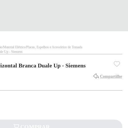
ão
Material Elétrico
Placas, Espelhos e Acessórios de Tomada
ale Up - Siemens
izontal Branca Duale Up - Siemens
Compartilhe
COMPRAR