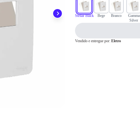
Pix
Stellar Black
Bege
Branco
Gamma
Silver
Cartão de
Vendido e entregue por:
Eletro
Crédito