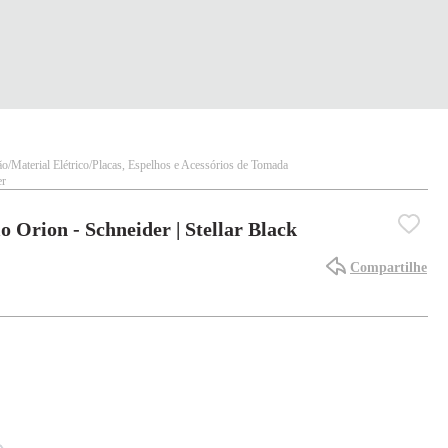
ão
Material Elétrico
Placas, Espelhos e Acessórios de Tomada
er
 Orion - Schneider | Stellar Black
Compartilhe