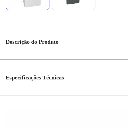
Descrição do Produto
Placa 2X4 Para 1 Módulo Orion - Schneider Atende todas as demandas, até
*Imagem meramente ilustrativa*
Especificações Técnicas
Linha
Orion
Atribuição
Residencial