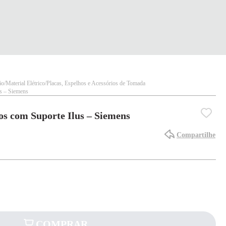
ão
Material Elétrico
Placas, Espelhos e Acessórios de Tomada
s – Siemens
os com Suporte Ilus – Siemens
Compartilhe
COMPRAR