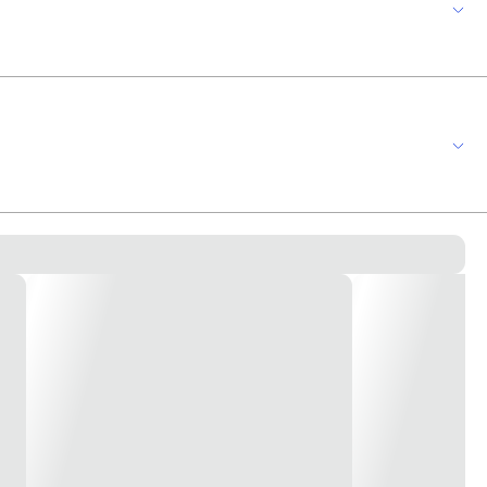
rentes. Disponível na cor branco. Permite até 2 funções. Produzido em
meramente ilustrativa*