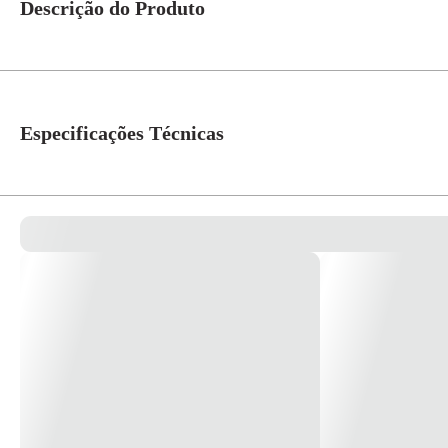
Descrição do Produto
Placa 2x4 com 2 módulos cód. 5TG9 9024 BR Ilus Design clássico e clean q
material termoplástico de alta performance, com aditivo anti uv e anti
Especificações Técnicas
Referência Fabricante
5TG9 9024
Cor
Branco
Linha
Ilus