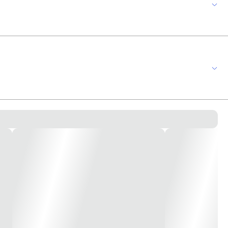
 a sua parede sem sujar ou danificar o seu interruptor ou tomada Zeffia. *