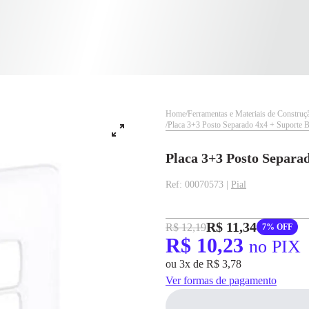
Home
Ferramentas e Materiais de Construç
Placa 3+3 Posto Separado 4x4 + Suporte Br
Placa 3+3 Posto Separad
✕
✕
Ref: 00070573 |
Pial
✕
DISPONÍVEL APENAS PARA CPF
pagamento
R$ 11,34
R$ 12,19
7% OFF
Na Eletrotrafo sua compra já vem com o imposto pago, e você não precisa se
R$ 10,23
no PIX
R$ 10,23
no PIX
preocupar em pagar o imposto de importação quando seu pedido chegar, você
ou 3x de R$ 3,78
ainda conta com a devolução grátis em até 7 dias.
Para pagamento via PIX será gerada uma chave e um QR
Code ao finalizar o processo de compra.
Ver formas de pagamento
Pix