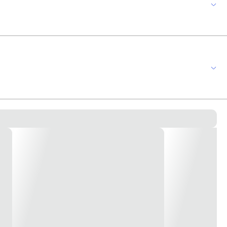
rédios de médio ou alto padrão,em escritórios ou hotéis, entre funções