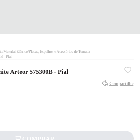
ão
Material Elétrico
Placas, Espelhos e Acessórios de Tomada
B - Pial
ite Arteor 575300B - Pial
Compartilhe
COMPRAR