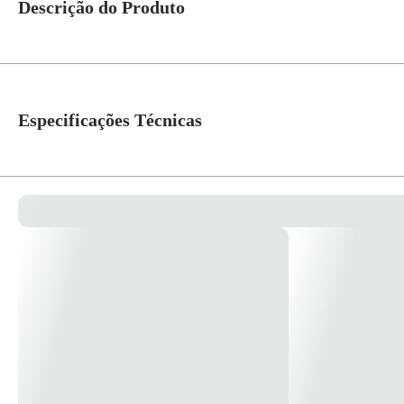
Descrição do Produto
Com Arteor, uma linha internacional de interruptores e tomadas, a Legrand 
eletrônicas de última geração. * Imagem meramente ilustrativa *
Especificações Técnicas
Referência Fabricante
575300B
Cor
Branco
Linha
Arteor
Material
ABS