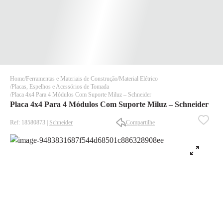
Home
Ferramentas e Materiais de Construção
Material Elétrico
Placas, Espelhos e Acessórios de Tomada
Placa 4x4 Para 4 Módulos Com Suporte Miluz – Schneider
Placa 4x4 Para 4 Módulos Com Suporte Miluz – Schneider
Ref: 18580873 |
Schneider
Compartilhe
✕
✕
✕
DISPONÍVEL APENAS PARA CPF
Na Eletrotrafo sua compra já vem com o imposto pago, e você
não precisa se preocupar em pagar o imposto de importação
quando seu pedido chegar, você ainda conta com a devolução