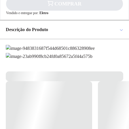
COMPRAR
Vendido e entregue por:
Eletro
✕
pagamento
Descrição do Produto
R$ 8,39
no PIX
Para pagamento via PIX será gerada uma chave
Placa 4x4 para 4 módulos com suporte S3B27540 Cor: branco Linha:
e um QR Code ao finalizar o processo de
miluz Miluz deixa sua casa ainda mais bonita e moderna em cada
compra.
detalhe, placa 4x4 4 postos com suporte branca, schneider electric.
Pix
ACOMPANHA SUPORTE *imagem meramente ilustrativa*
Cartão de
Crédito