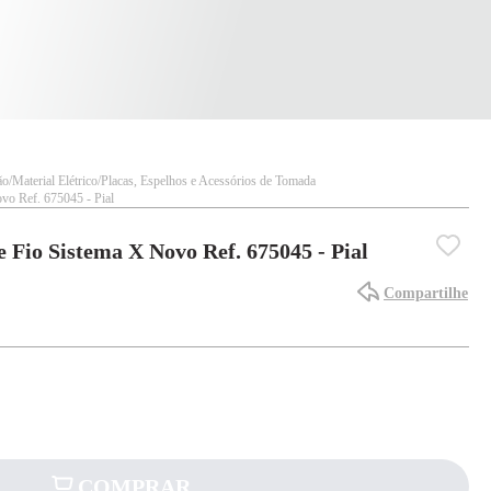
ão
Material Elétrico
Placas, Espelhos e Acessórios de Tomada
vo Ref. 675045 - Pial
 Fio Sistema X Novo Ref. 675045 - Pial
Compartilhe
COMPRAR