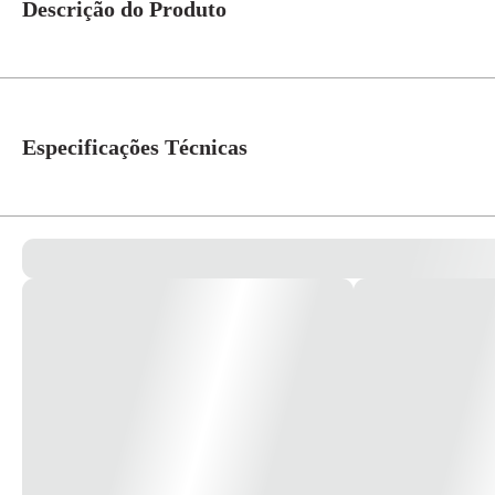
Descrição do Produto
Tampa Cega Sistema X Opção para Saída Axial de Fio Diâmetro 8mm 67504
Especificações Técnicas
Referência Fabricante
675045
Cor
Branco