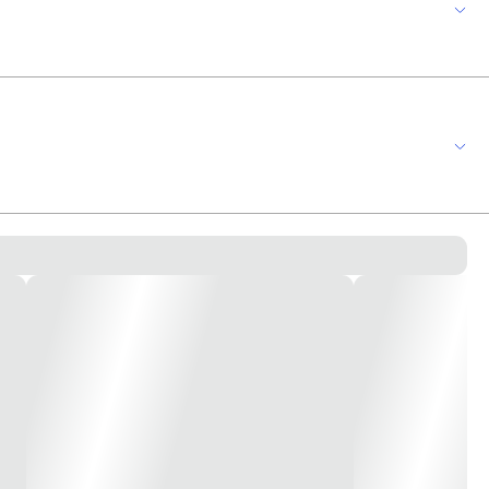
s, hospitais ou qualquer outro prédio público, conjunto tomada 2p+t 10a