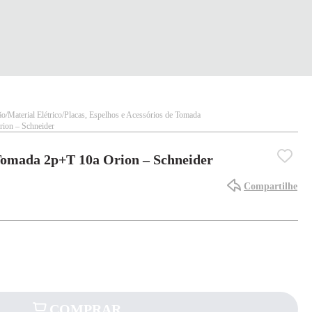
ão
Material Elétrico
Placas, Espelhos e Acessórios de Tomada
ion – Schneider
Tomada 2p+T 10a Orion – Schneider
Compartilhe
COMPRAR