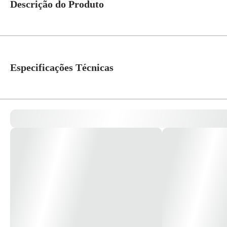
Descrição do Produto
Conjunto módulo com placa horizontal + tomada 2P+T 10A S71302104 Cor: b
250v branca, schneider electric facilitando seu dia-a-dia. *imagem meramen
Especificações Técnicas
Referência Fabricante
S71302104
Cor
Branco
Linha
Orion
Atribuição
Residencial