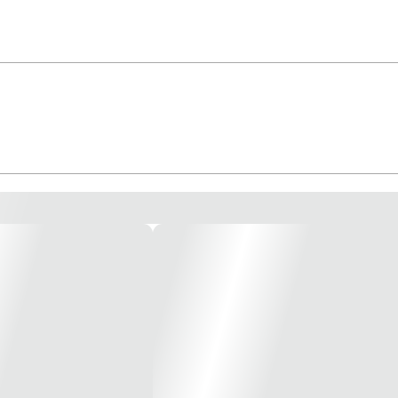
ranco Linha: orion Atende todas as demandas, até mesmo de escritórios, hotéi
te ilustrativa*