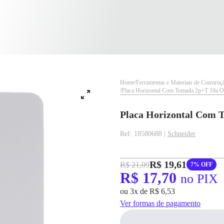
Home
Ferramentas e Materiais de Construç
Placa Horizontal Com Tomada 2p+T 10a Or
Placa Horizontal Com 
✕
✕
Ref: 18580688 |
Schneider
✕
DISPONÍVEL APENAS PARA CPF
pagamento
R$ 19,61
R$ 21,09
7% OFF
Na Eletrotrafo sua compra já vem com o imposto pago, e você não precisa se
R$ 17,70
no PIX
R$ 17,70
no PIX
preocupar em pagar o imposto de importação quando seu pedido chegar, você
ou 3x de R$ 6,53
ainda conta com a devolução grátis em até 7 dias.
Para pagamento via PIX será gerada uma chave e um QR
Code ao finalizar o processo de compra.
Ver formas de pagamento
Pix