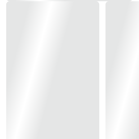
da Lente: Vidro + Acrílico Leitoso Composição do Produto: Alumínio
Injetado Acompanha Kit Fixação: SIM Produto LED: SIM * Imagem
meramente ilustrativas