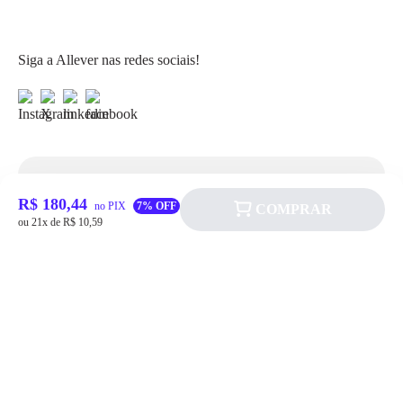
Siga a Allever nas redes sociais!
Atendimento
R$ 180,44
no PIX
7% OFF
COMPRAR
ou 21x de R$ 10,59
Fale Conosco
FAQ
Institucional
Política de pagamento
Quem somos
Prazos de Entrega
Política de Cookie
Fale conosco
Trocas e Devoluções
Política de Privacidadede Uso
(11) 4200-0010