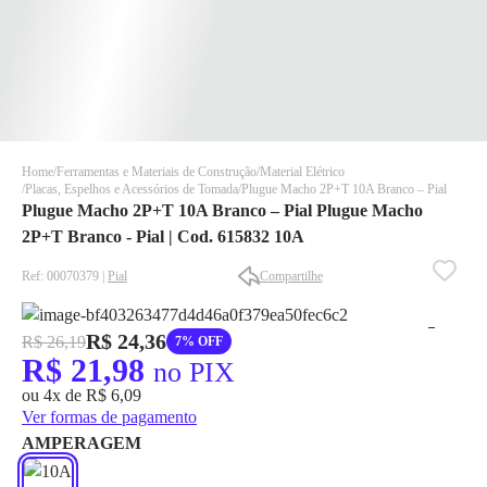
Home
Ferramentas e Materiais de Construção
Material Elétrico
Placas, Espelhos e Acessórios de Tomada
Plugue Macho 2P+T 10A Branco – Pial
Plugue Macho 2P+T 10A Branco – Pial Plugue Macho
2P+T Branco - Pial | Cod. 615832 10A
Ref: 00070379 |
Pial
Compartilhe
✕
✕
R$ 24,36
R$ 26,19
7% OFF
✕
R$ 21,98
no PIX
DISPONÍVEL APENAS PARA CPF
ou 4x de R$ 6,09
Na Eletrotrafo sua compra já vem com o imposto pago, e você
Ver formas de pagamento
não precisa se preocupar em pagar o imposto de importação
AMPERAGEM
quando seu pedido chegar, você ainda conta com a devolução
grátis em até 7 dias.