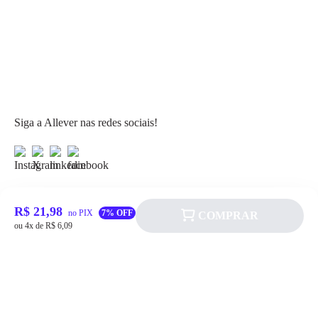
Siga a Allever nas redes sociais!
R$ 21,98
no PIX
7% OFF
COMPRAR
ou 4x de R$ 6,09
Atendimento
Fale Conosco
FAQ
Institucional