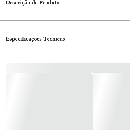
Descrição do Produto
Plug Fêmea Cinza 20A 250V 2 Pinos + Terra. Prolongador profissional r
Ø 4,8 mm. * Imagem meramente ilustrativa *
Especificações Técnicas
Cor
Cinza
Linha
Pial Conecta
Amperagem
20A