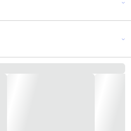
onformidade com a norma ABNT NBR 14136. 20 A - 250V pinos cilíndricos