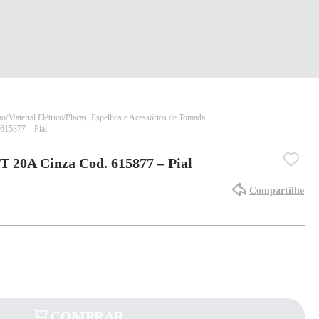
ão
Material Elétrico
Placas, Espelhos e Acessórios de Tomada
615877 – Pial
 20A Cinza Cod. 615877 – Pial
Compartilhe
COMPRAR