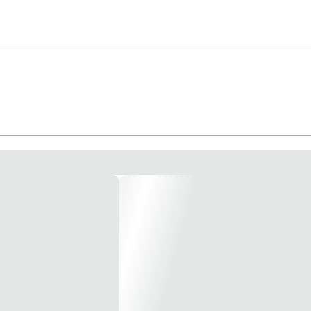
eforçado. Com prensa-cabo, para cabos com diâmetro externo até 8 mm. Em c