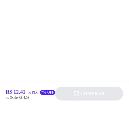
R$ 12,41
no PIX
7% OFF
COMPRAR
ou 3x de R$ 4,58
Siga a Allever nas redes sociais!