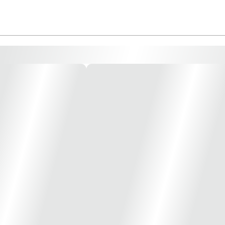
de paredes e estruturas Material do corpo do prumo:Plástico Material da bas