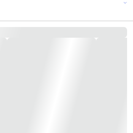
e de apoio do prumo:Madeira Massa do prumo:400 g *Imagem meramente