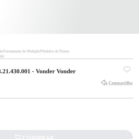
ão
Ferramentas de Medição
Pêndulos de Prumo
der
.21.430.001 - Vonder Vonder
Compartilhe
COMPRAR