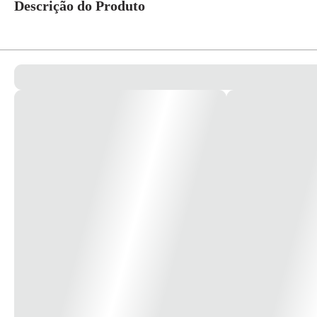
Descrição do Produto
Prumo Plástico 400gr 33.21.430.001 - Vonder Indicado para nivelamento 
ilustrativa*