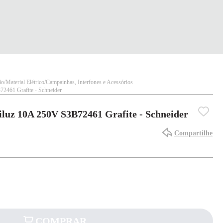
ão
Material Elétrico
Campainhas, Interfones e Acessórios
2461 Grafite - Schneider
uz 10A 250V S3B72461 Grafite - Schneider
Compartilhe
COMPRAR