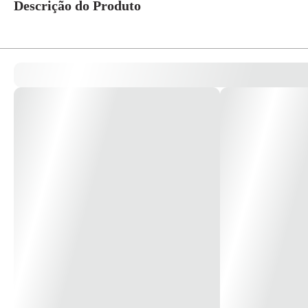
Descrição do Produto
Pulsador Campainha Miluz 10A 250V S3B72461 Grafite - Schneider *Imag