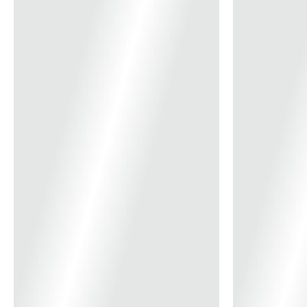
Acompanha: 2 Tomadas N4046 + 4 Tomadas S8641 + IDR 40A +
Disjuntor 3P 40A Índice de Proteção: IP-40 Referência: S32200774DR
*Imagem meramente ilustrativa