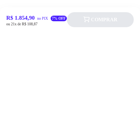
R$ 1.854,90
no PIX
7% OFF
COMPRAR
ou 21x de R$ 108,87
Siga a Allever nas redes sociais!
Atendimento