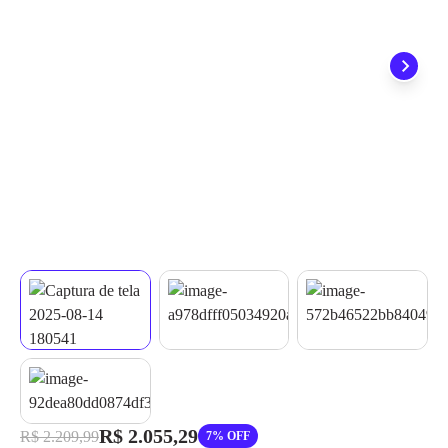
quando seu pedido chegar, você ainda conta com a devolução
grátis em até 7 dias.
R$ 2.055,29
R$ 2.209,99
7% OFF