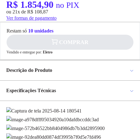
R$ 1.854,90
no PIX
ou 21x de R$ 108,87
Ver formas de pagamento
Restam só
10 unidades
COMPRAR
Vendido e entregue por:
Eletro
✕
pagamento
Descrição do Produto
R$ 1.854,90
no PIX
Para pagamento via PIX será gerada uma chave
e um QR Code ao finalizar o processo de
Quadro Metal 44din 150a Bege QDSTG-II-DIN 904464N C/Kit -
compra.
Cemar * Imagem meramente ilustrativas
Especificações Técnicas
Pix
Modelo
904464N
Material
Metal
Cartão de
Crédito