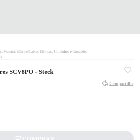
ão
Material Elétrico
Caixas Elétricas, Conduítes e Conexões
ck
ores SCV8PO - Steck
Compartilhe
COMPRAR