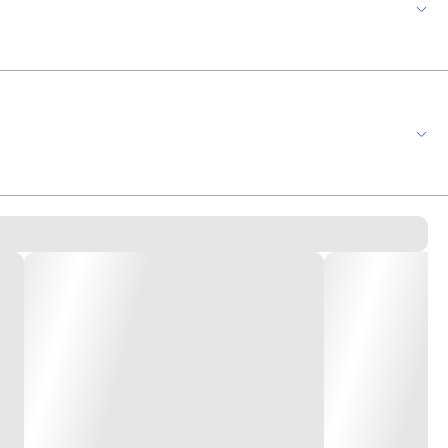
 distribui-las a 1 ou mais circuitos. Destina-se a abrigar um ou mais
iversos circuitos. Para a execução com excelência e atender a regulamentação
 60439 Portas na cor do quadro branca - abertura de 180º *imagem