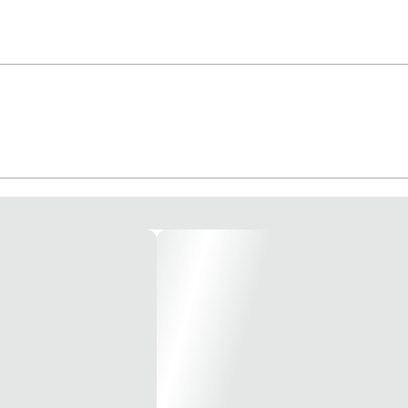
duto destinado a receber energia elétrica de 1 ou mais fontes de alimentação e
icos interligados a ele com a finalidade de distribuir a energia elétrica aos d
0. Os quadros são desenvolvidos conforme as normas: abnt nbr 60670 e abnt nbr