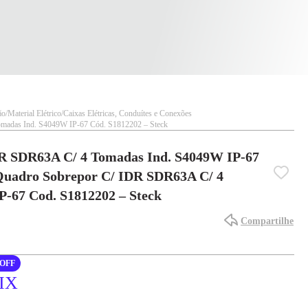
ão
Material Elétrico
Caixas Elétricas, Conduítes e Conexões
madas Ind. S4049W IP-67 Cód. S1812202 – Steck
R SDR63A C/ 4 Tomadas Ind. S4049W IP-67
 Quadro Sobrepor C/ IDR SDR63A C/ 4
-67 Cod. S1812202 – Steck
Compartilhe
OFF
PIX