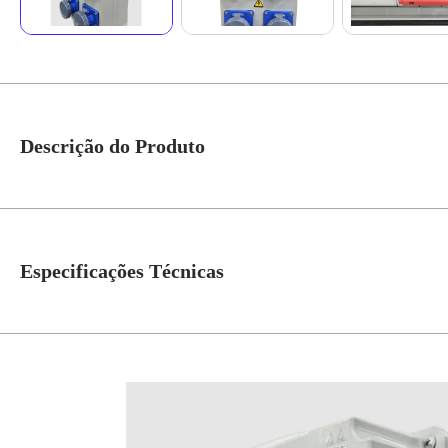
Descrição do Produto
Quadro Sobrepor C/ IDR SDR63A C/ 4 Tomadas Ind. S4049W IP-67 Cod. S18
IDR SDR63A e 4 tomadas industriais S4049W (16A), oferece proteção contra 
imersão temporária em água, tornando-o ideal para ambientes severos. Qua
Especificações Técnicas
N° de Polos
4=3P+T
Tensão
220V