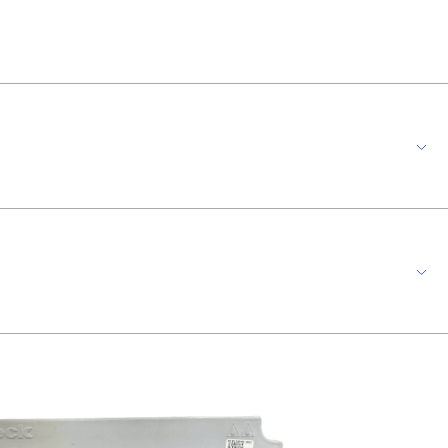
 industriais que exigem segurança e alta performance. Equipado com
 proteção IP-67 garante vedação total contra poeira e resistência à