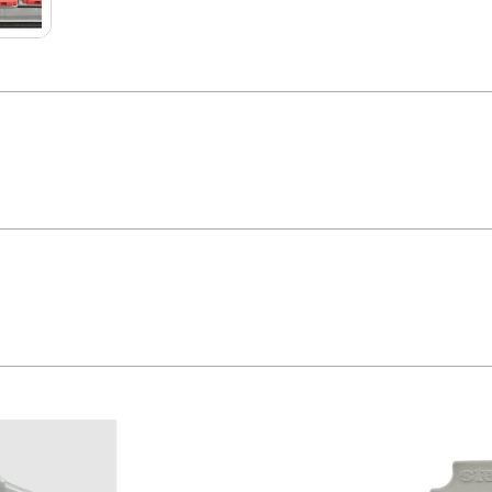
12202 – Steck O Quadro de Sobrepor Steck S1812202 é ideal para aplicações
fugas de corrente e capacidade para múltiplas conexões simultâneas. O grau de
lidade e robustez com a confiança da Steck. *Imagem meramente ilustrativa