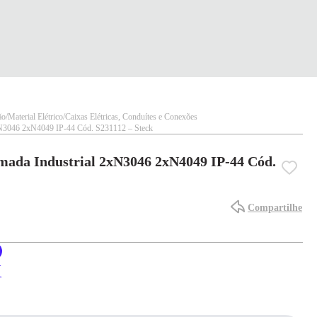
ão
Material Elétrico
Caixas Elétricas, Conduítes e Conexões
xN3046 2xN4049 IP-44 Cód. S231112 – Steck
mada Industrial 2xN3046 2xN4049 IP-44 Cód.
Compartilhe
X