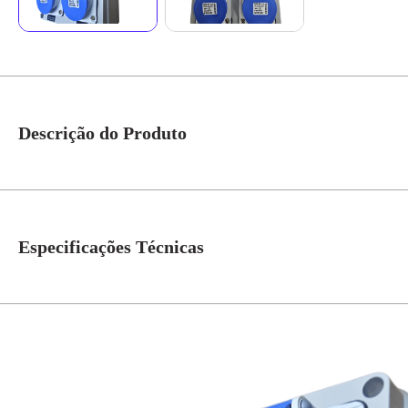
Descrição do Produto
Quadro Sobrepor C/ Tomada Industrial 2xN3046 2xN4049 IP-44 Cód. S231112
2 tomadas N3046 (16A) e 2 tomadas N4049 (16A), oferecendo praticidade e 
umidade moderada. Um produto compacto, eficiente e com a qualidade Ste
Especificações Técnicas
N° de Polos
3=2P+T
Tensão
220V