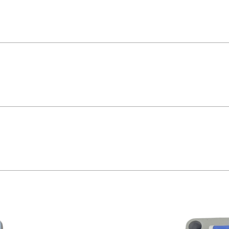
 – Steck O Quadro de Sobrepor Steck S231112 é a escolha ideal para instalaç
versatilidade para conexões simultâneas. Com grau de proteção IP-44, é resis
ck. *Imagem meramente ilustrativa