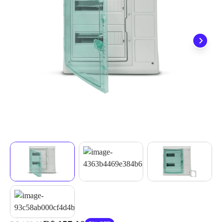
quando seu pedido chegar, você ainda conta com a devolução
grátis em até 7 dias.