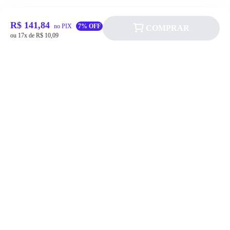
R$ 141,84
no PIX
7% OFF
COMPRAR
ou 17x de R$ 10,09
Siga a Allever nas redes sociais!
Atendimento
Fale Conosco