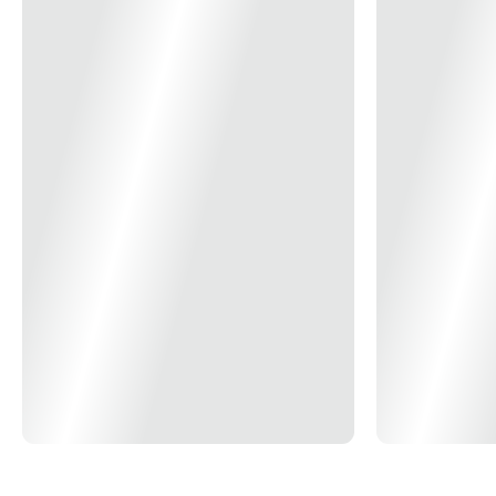
o IP do invólucro IP20 (em instalação exposta) DPS Em conformidade
com a norma EN 50539 - 11: 2013 Classe II Tensão de operação
(Ucpv) 1000Vcc Corrente de descarga máxima (Imáx) 40kA Corrente
de descarga nominal (In) 20kA Nível de proteção (Up) 3.8kV Dc
Tempo de resposta ≤ 25ns Sinalização bandeirola Verde - (Em
Funcionamento) Vermelho - (Substituir) * Imagem meramente
ilustrativas