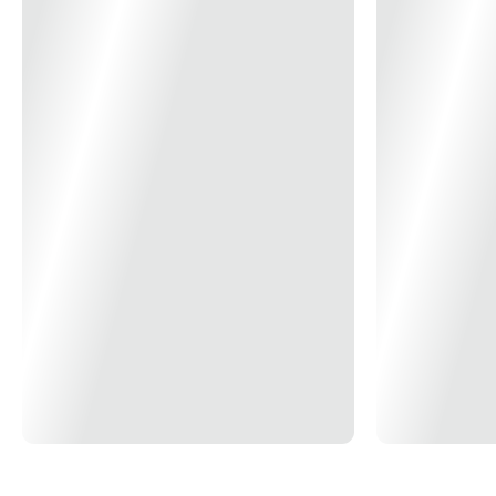
Grau de proteção Em invólucro domina o IP do invólucr IP20 (em
instalação exposta) DPS Em conformidade com a norma EN 50539 -
11: 2013 Classe II Tensão de operação (Ucpv) 1000Vcc Corrente de
descarga máxima (Imáx) 40kA Corrente de descarga nominal (In) 20kA
Nível de proteção (Up) 3.8kV Dc Tempo de resposta ≤ 25ns
Sinalização bandeirola Verde - (Em Funcionamento) Vermelho -
(Substituir) * Imagem meramente ilustrativas