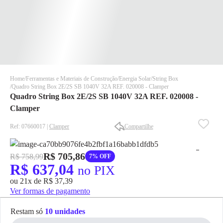
Home
Ferramentas e Materiais de Construção
Energia Solar
String Box
Quadro String Box 2E/2S SB 1040V 32A REF. 020008 - Clamper
Quadro String Box 2E/2S SB 1040V 32A REF. 020008 -
Clamper
Ref: 07660017 |
Clamper
Compartilhe
✕
✕
R$ 705,86
R$ 758,99
7% OFF
✕
R$ 637,04
no PIX
DISPONÍVEL APENAS PARA CPF
ou 21x de R$ 37,39
Na Eletrotrafo sua compra já vem com o imposto pago, e você
Ver formas de pagamento
não precisa se preocupar em pagar o imposto de importação
quando seu pedido chegar, você ainda conta com a devolução
Restam só
10 unidades
grátis em até 7 dias.