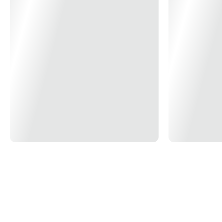
(Ui): 1000Vdc Tensão nominal de pulso (Uimp): 8kV Grau de
proteção: IP20 CARACTERÍSTICAS DA CAIXA: Grau de proteção:
IP65 Material: Policarbonato com proteção UV Dimensões externas (C
x A x P) 308,3mm X 253,3mm X 112,5mm Peso: aprox. 2,3Kg
*Imagem meramente ilustrativa